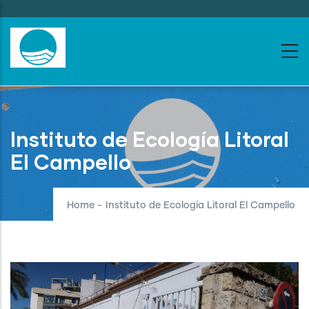
Skip
to
main
content
Instituto de Ecología Litoral
El Campello
Home
-
Instituto de Ecología Litoral El Campello