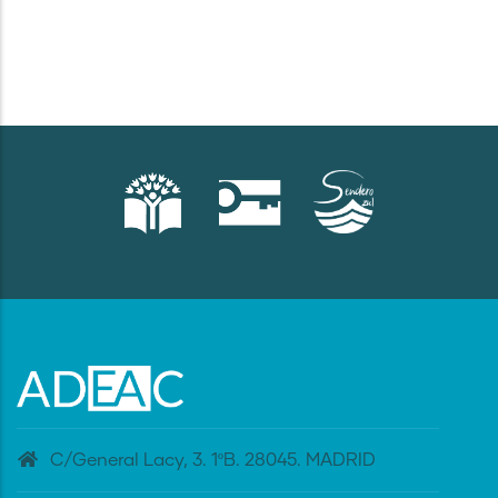
C/General Lacy, 3. 1ºB. 28045. MADRID