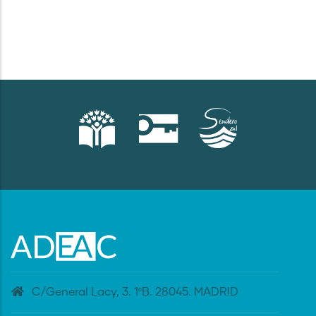
C/General Lacy, 3. 1ºB. 28045. MADRID