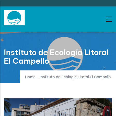
Skip
to
main
content
Instituto de Ecología Litoral
El Campello
Home
-
Instituto de Ecología Litoral El Campello