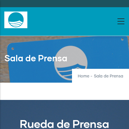
Skip
to
main
content
Sala de Prensa
Home
-
Sala de Prensa
Rueda de Prensa