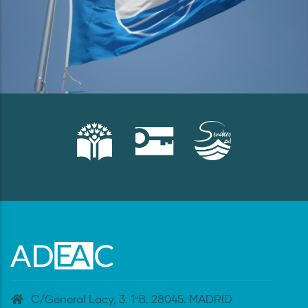
C/General Lacy, 3. 1ºB. 28045. MADRID