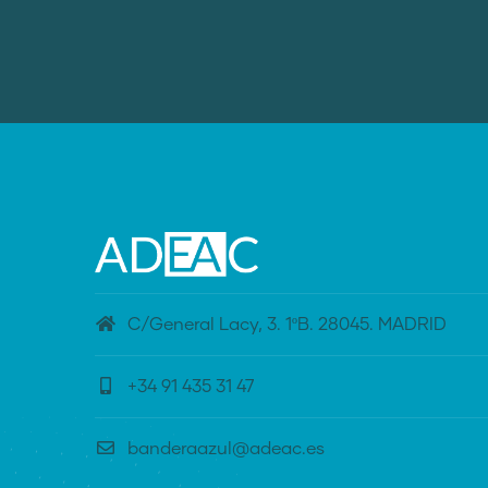
C/General Lacy, 3. 1ºB. 28045. MADRID
+34 91 435 31 47
banderaazul@adeac.es