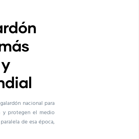
ardón
 más
 y
ndial
 galardón nacional para
n y protegen el medio
 paralela de esa época,