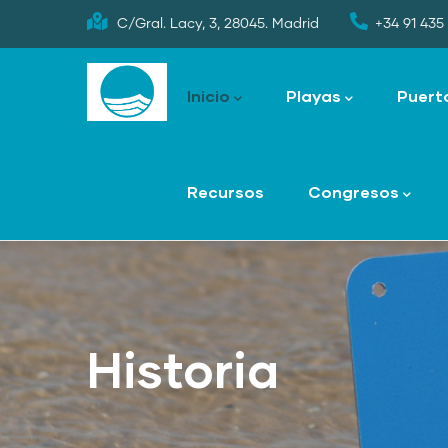
Skip
C/Gral. Lacy, 3, 28045. Madrid
+34 91 435 
to
Main
main
navigation
Inicio
Playas
Puert
content
Recursos
Congresos
Historia