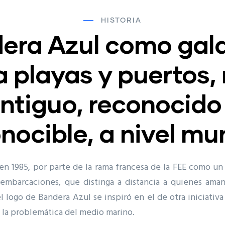
HISTORIA
era Azul como gal
a playas y puertos,
ntiguo, reconocido
nocible, a nivel mu
en 1985, por parte de la rama francesa de la FEE como un
 embarcaciones, que distinga a distancia a quienes ama
el logo de Bandera Azul se inspiró en el de otra iniciativa
e la problemática del medio marino.