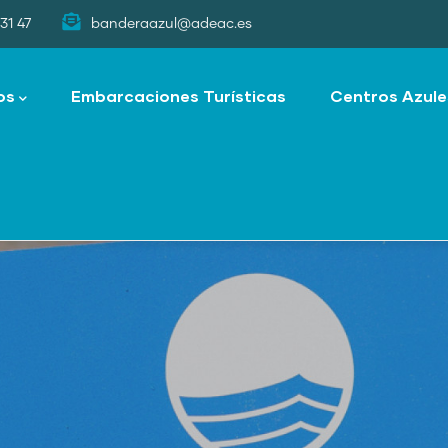
31 47
banderaazul@adeac.es
os
Embarcaciones Turísticas
Centros Azule