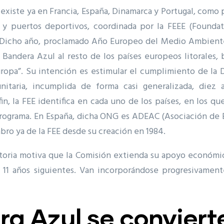
 existe ya en Francia, España, Dinamarca y Portugal, com
 y puertos deportivos, coordinada por la FEEE (Founda
. Dicho año, proclamado Año Europeo del Medio Ambiente
Bandera Azul al resto de los países europeos litorales, ba
ropa”. Su intención es estimular el cumplimiento de la D
taria, incumplida de forma casi generalizada, diez
in, la FEE identifica en cada uno de los países, en los q
rograma. En España, dicha ONG es ADEAC (Asociación de
ro ya de la FEE desde su creación en 1984.
atoria motiva que la Comisión extienda su apoyo económi
s 11 años siguientes. Van incorporándose progresivamen
a Azul se conviert