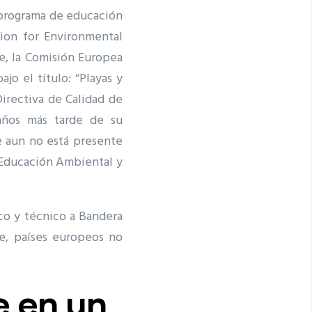
o programa de educación
tion for Environmental
, la Comisión Europea
jo el título: “Playas y
irectiva de Calidad de
 años más tarde de su
ue aun no está presente
 Educación Ambiental y
co y técnico a Bandera
te, países europeos no
e en un