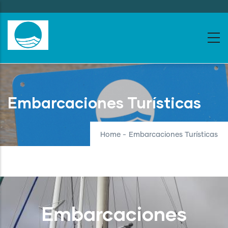
Skip
to
main
content
Embarcaciones Turísticas
Home
-
Embarcaciones Turísticas
Embarcaciones