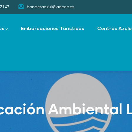
31 47
banderaazul@adeac.es
os
Embarcaciones Turísticas
Centros Azule
cación Ambiental 