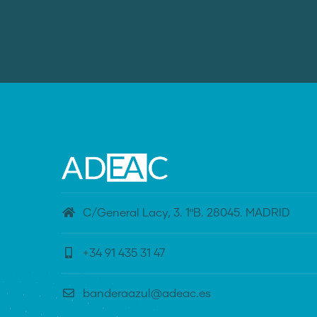
C/General Lacy, 3. 1ºB. 28045. MADRID
+34 91 435 31 47
banderaazul@adeac.es