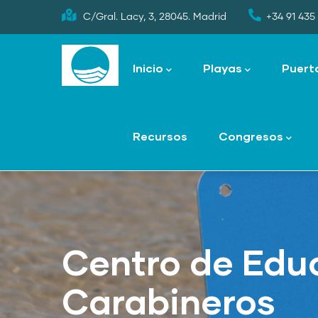
Skip
C/Gral. Lacy, 3, 28045. Madrid
+34 91 435 
to
Main
main
navigation
Inicio
Playas
Puert
content
Recursos
Congresos
Centro de Edu
Carabineros