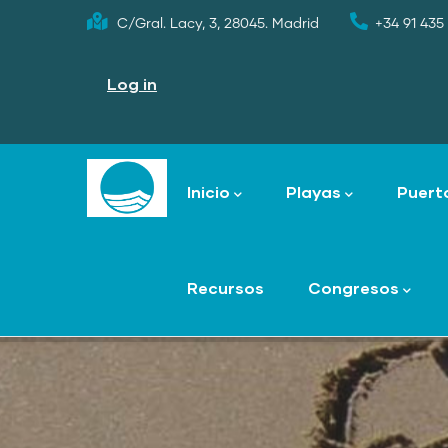
Skip
C/Gral. Lacy, 3, 28045. Madrid
+34 91 435 
to
User
main
account
Log in
menu
content
Main
navigation
Inicio
Playas
Puert
Recursos
Congresos