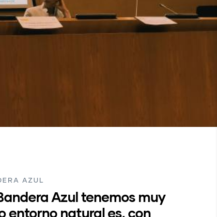
DERA AZUL
Bandera Azul tenemos muy
o entorno natural es, con