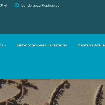
31 47
banderaazul@adeac.es
os
Embarcaciones Turísticas
Centros Azule