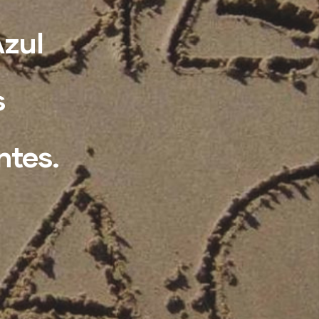
Azul
s
ntes.