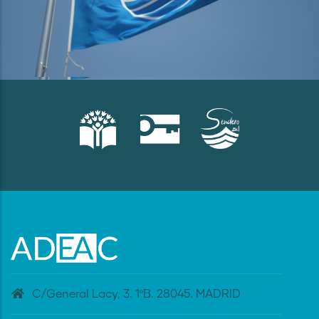
C/General Lacy, 3. 1ºB. 28045. MADRID