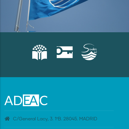
C/General Lacy, 3. 1ºB. 28045. MADRID