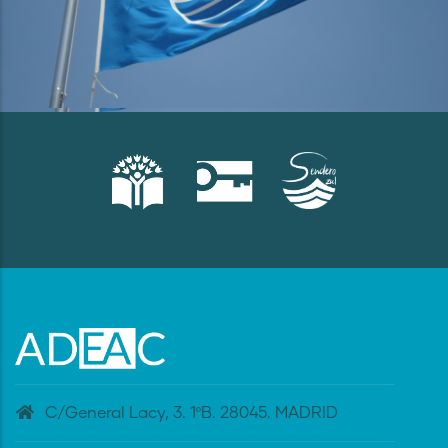
C/General Lacy, 3. 1ºB. 28045. MADRID