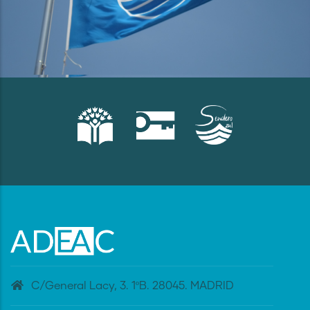
C/General Lacy, 3. 1ºB. 28045. MADRID