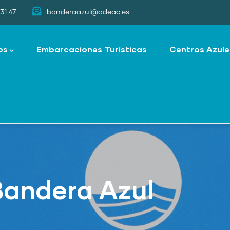
31 47
banderaazul@adeac.es
os
Embarcaciones Turísticas
Centros Azule
Bandera Azul