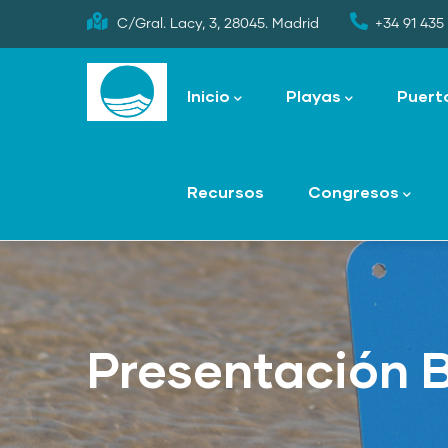
Skip
C/Gral. Lacy, 3, 28045. Madrid
+34 91 435 
to
Main
main
navigation
Inicio
Playas
Puert
content
Recursos
Congresos
Presentación 