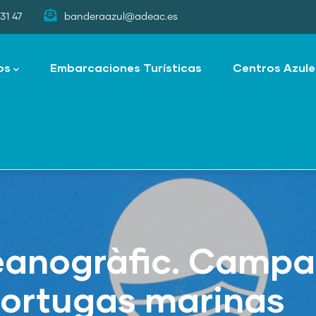
31 47
banderaazul@adeac.es
os
Embarcaciones Turísticas
Centros Azule
eanogràfic. Camp
tortugas marinas