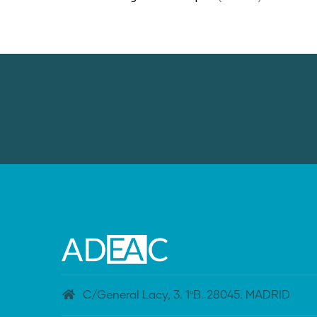
C/General Lacy, 3. 1ºB. 28045. MADRID