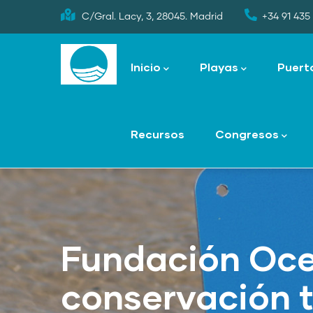
Skip
C/Gral. Lacy, 3, 28045. Madrid
+34 91 435 
to
Main
main
navigation
Inicio
Playas
Puert
content
Recursos
Congresos
Fundación Oc
conservación 