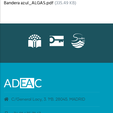
Bandera azul_ALGAS.pdf
(335.49 KB)
C/General Lacy, 3. 1ºB. 28045. MADRID