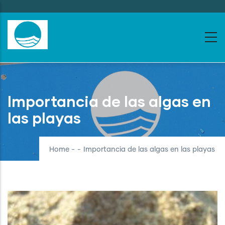
Skip
to
main
content
Importancia de las algas en
las playas
Home
-
-
Importancia de las algas en las playas