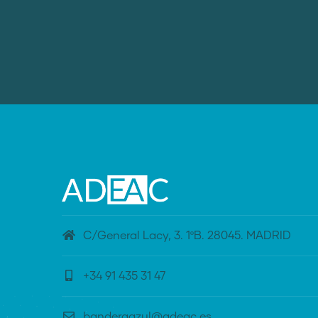
C/General Lacy, 3. 1ºB. 28045. MADRID
+34 91 435 31 47
banderaazul@adeac.es