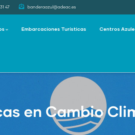
31 47
banderaazul@adeac.es
os
Embarcaciones Turísticas
Centros Azule
cas en Cambio Cli