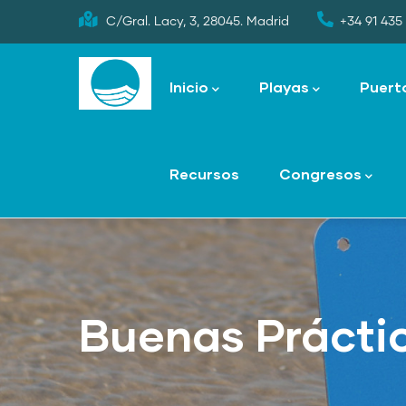
Skip
C/Gral. Lacy, 3, 28045. Madrid
+34 91 435 
to
Main
main
navigation
Inicio
Playas
Puert
content
Recursos
Congresos
Buenas Prácti