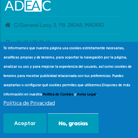
C/General Lacy, 3. 1ºB. 28045. MADRID
+34 91 435 31 47
Te informamos que nuestra página usa cookies estrictamente necesarias,
analíticas propias y de terceros, para soportar la navegación por la página,
banderaazul@adeac.es
analizar su uso y para mejorar la experiencia del usuario, así como cookies de
terceros para mostrar publicidad relacionada con tus preferencias. Puedes
aceptarlas o configurar qué cookies permites que utilicemos.
Dispones de más
información en nuestra
Política de Cookies
y
Aviso Legal
.
Política de Privacidad
© Copyright
Asociación de Educación Ambiental y del
Aceptar
No, gracias
Consumidor (ADEAC).
2024.