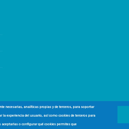
e necesarias, analíticas propias y de terceros, para soportar
r la experiencia del usuario, así como cookies de terceros para
s aceptarlas o configurar qué cookies permites que
 y del Consumidor (ADEAC).
2024.