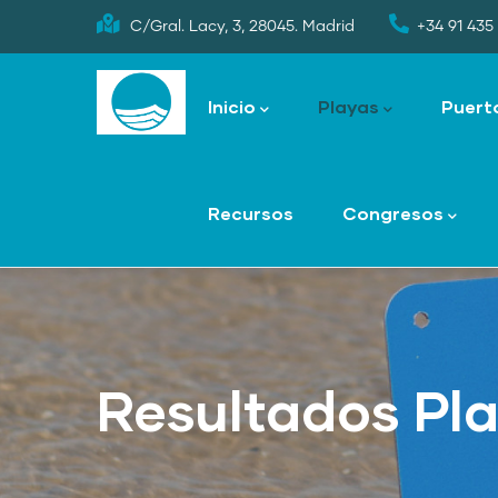
Skip
C/Gral. Lacy, 3, 28045. Madrid
+34 91 435 
to
Main
main
navigation
Inicio
Playas
Puert
content
Recursos
Congresos
Resultados Pl