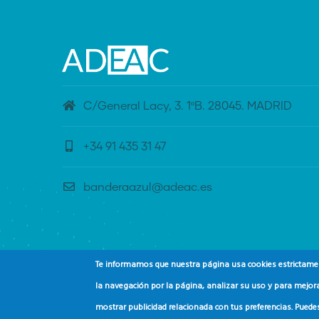
C/General Lacy, 3. 1ºB. 28045. MADRID
+34 91 435 31 47
banderaazul@adeac.es
Te informamos que nuestra página usa cookies estrictament
la navegación por la página, analizar su uso y para mejora
mostrar publicidad relacionada con tus preferencias. Puede
© Copyright
Asociación de Educación Ambiental