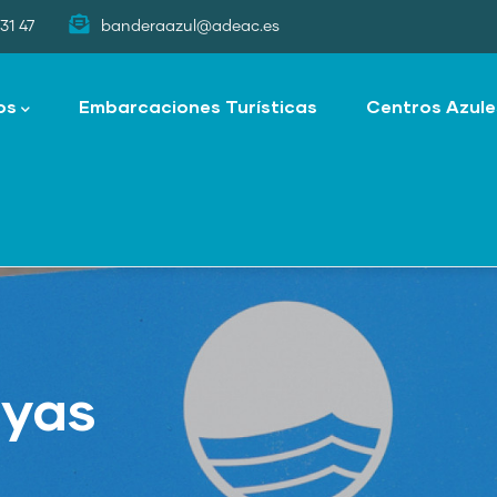
31 47
banderaazul@adeac.es
os
Embarcaciones Turísticas
Centros Azule
ayas