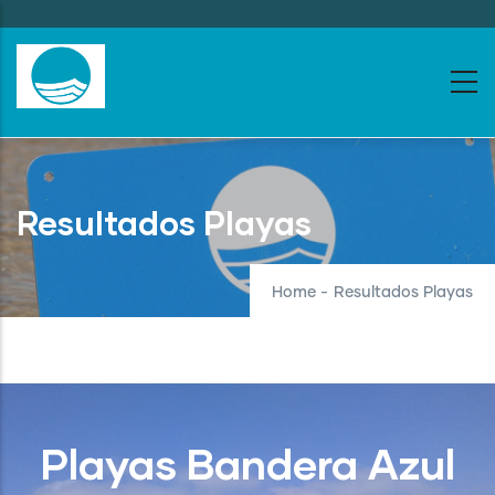
Skip
to
main
content
Resultados Playas
Home
-
Resultados Playas
Playas Bandera Azul