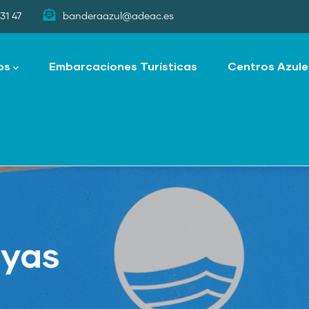
31 47
banderaazul@adeac.es
os
Embarcaciones Turísticas
Centros Azule
ayas