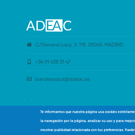
C/General Lacy, 3. 1ºB. 28045. MADRID
+34 91 435 31 47
banderaazul@adeac.es
Te informamos que nuestra página usa cookies estrictament
la navegación por la página, analizar su uso y para mejora
mostrar publicidad relacionada con tus preferencias. Puede
© Copyright
Asociación de Educación Ambiental