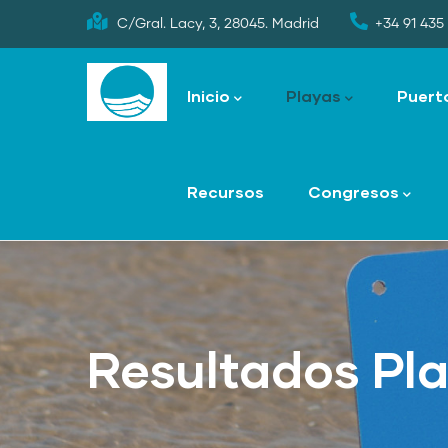
Skip
C/Gral. Lacy, 3, 28045. Madrid
+34 91 435 
to
Main
main
navigation
Inicio
Playas
Puert
content
Recursos
Congresos
Resultados Pl