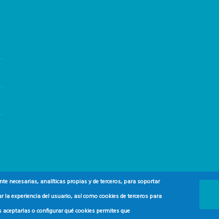
e necesarias, analíticas propias y de terceros, para soportar
r la experiencia del usuario, así como cookies de terceros para
s aceptarlas o configurar qué cookies permites que
 y del Consumidor (ADEAC).
2024.