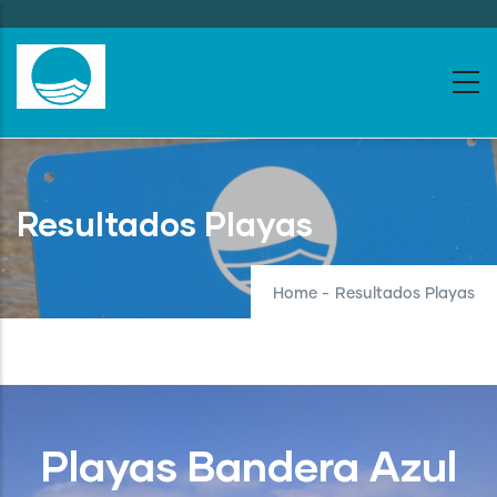
Skip
to
main
content
Resultados Playas
Home
-
Resultados Playas
Playas Bandera Azul