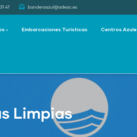
31 47
banderaazul@adeac.es
os
Embarcaciones Turísticas
Centros Azule
as Limpias