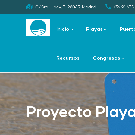
Skip
C/Gral. Lacy, 3, 28045. Madrid
+34 91 435 
to
Main
main
navigation
Inicio
Playas
Puert
content
Recursos
Congresos
Proyecto Play