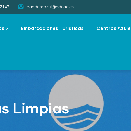
31 47
banderaazul@adeac.es
os
Embarcaciones Turísticas
Centros Azule
as Limpias