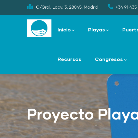
Skip
C/Gral. Lacy, 3, 28045. Madrid
+34 91 435 
to
Main
main
navigation
Inicio
Playas
Puert
content
Recursos
Congresos
Proyecto Play