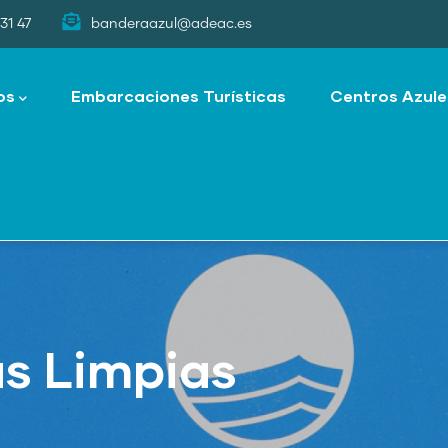
31 47
banderaazul@adeac.es
os
Embarcaciones Turísticas
Centros Azule
as Limpias