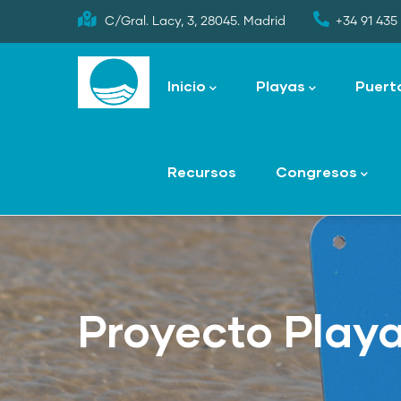
Skip
C/Gral. Lacy, 3, 28045. Madrid
+34 91 435 
to
Main
main
navigation
Inicio
Playas
Puert
content
Recursos
Congresos
Proyecto Play