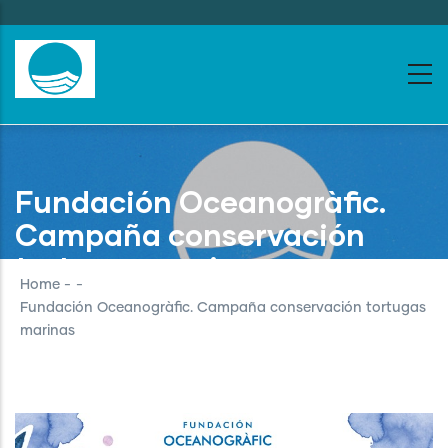
Skip
to
main
content
Fundación Oceanogràfic.
Campaña conservación
tortugas marinas
Home
-
-
Fundación Oceanogràfic. Campaña conservación tortugas
marinas