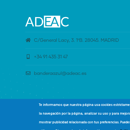
C/General Lacy, 3. 1ºB. 28045. MADRID
+34 91 435 31 47
banderaazul@adeac.es
Te informamos que nuestra página usa cookies estrictament
la navegación por la página, analizar su uso y para mejora
mostrar publicidad relacionada con tus preferencias. Puede
© Copyright
Asociación de Educación Ambiental