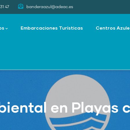
31 47
banderaazul@adeac.es
os
Embarcaciones Turísticas
Centros Azule
iental en Playas 