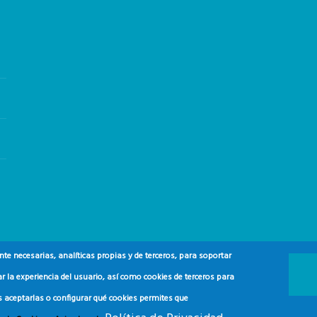
e necesarias, analíticas propias y de terceros, para soportar
r la experiencia del usuario, así como cookies de terceros para
s aceptarlas o configurar qué cookies permites que
 y del Consumidor (ADEAC).
2024.