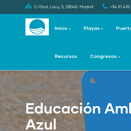
Skip
C/Gral. Lacy, 3, 28045. Madrid
+34 91 435 
to
Main
main
navigation
Inicio
Playas
Puert
content
Recursos
Congresos
Educación Amb
Azul