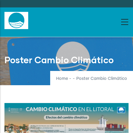
Skip
to
main
content
Poster Cambio Climático
Home
-
-
Poster Cambio Climático