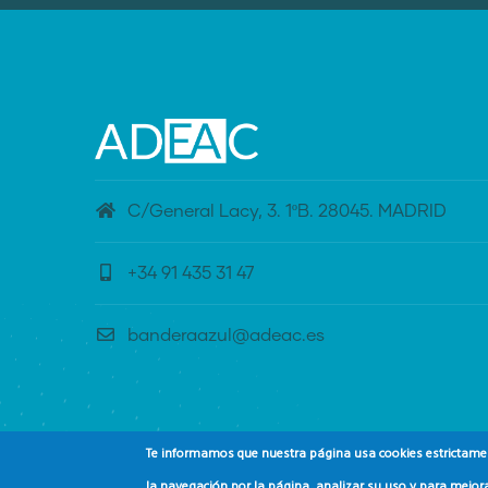
C/General Lacy, 3. 1ºB. 28045. MADRID
+34 91 435 31 47
banderaazul@adeac.es
Te informamos que nuestra página usa cookies estrictament
la navegación por la página, analizar su uso y para mejora