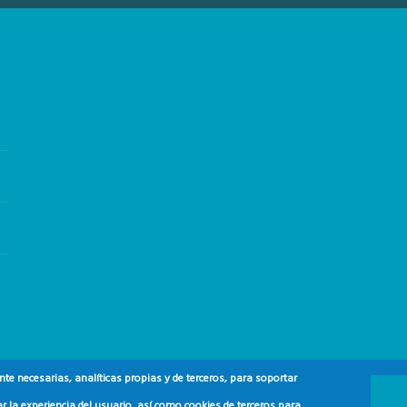
e necesarias, analíticas propias y de terceros, para soportar
r la experiencia del usuario, así como cookies de terceros para