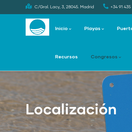
Skip
C/Gral. Lacy, 3, 28045. Madrid
+34 91 435 
to
Main
main
navigation
Inicio
Playas
Puert
content
Recursos
Congresos
Localización