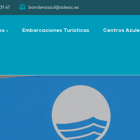
31 47
banderaazul@adeac.es
os
Embarcaciones Turísticas
Centros Azule