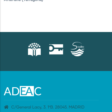
C/General Lacy, 3. 1ºB. 28045. MADRID