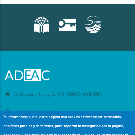
C/General Lacy, 3. 1ºB. 28045. MADRID
+34 91 435 31 47
Te informamos que nuestra página usa cookies estrictamente necesarias,
analíticas propias y de terceros, para soportar la navegación por la página,
banderaazul@adeac.es