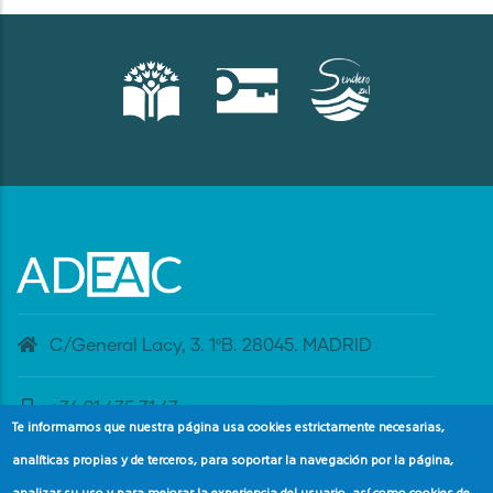
C/General Lacy, 3. 1ºB. 28045. MADRID
+34 91 435 31 47
Te informamos que nuestra página usa cookies estrictamente necesarias,
analíticas propias y de terceros, para soportar la navegación por la página,
banderaazul@adeac.es