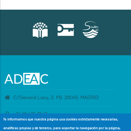
C/General Lacy, 3. 1ºB. 28045. MADRID
+34 91 435 31 47
Te informamos que nuestra página usa cookies estrictamente necesarias,
analíticas propias y de terceros, para soportar la navegación por la página,
banderaazul@adeac.es