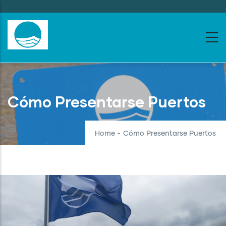
Skip
to
main
content
Cómo Presentarse Puertos
Home
-
Cómo Presentarse Puertos