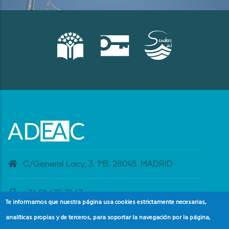
C/General Lacy, 3. 1ºB. 28045. MADRID
+34 91 435 31 47
Te informamos que nuestra página usa cookies estrictamente necesarias,
analíticas propias y de terceros, para soportar la navegación por la página,
banderaazul@adeac.es