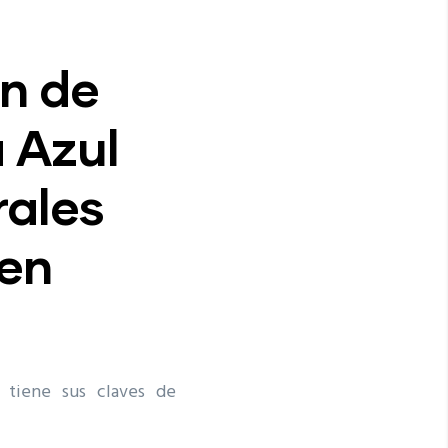
ón de
 Azul
rales
en
 tiene sus claves de