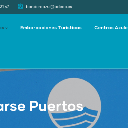
31 47
banderaazul@adeac.es
os
Embarcaciones Turísticas
Centros Azule
rse Puertos