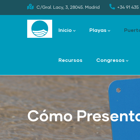
Skip
C/Gral. Lacy, 3, 28045. Madrid
+34 91 435 
to
Main
main
navigation
Inicio
Playas
Puert
content
Recursos
Congresos
Cómo Presenta