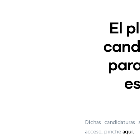
El p
cand
para
e
Dichas candidaturas
acceso, pinche
aquí.