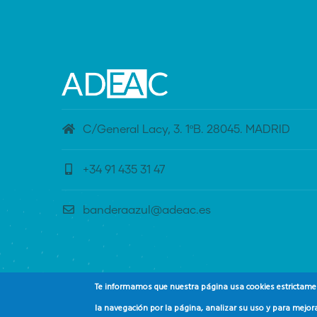
C/General Lacy, 3. 1ºB. 28045. MADRID
+34 91 435 31 47
banderaazul@adeac.es
Te informamos que nuestra página usa cookies estrictament
la navegación por la página, analizar su uso y para mejora