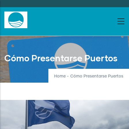
Skip
to
main
content
Cómo Presentarse Puertos
Home
-
Cómo Presentarse Puertos