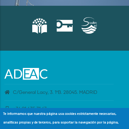
C/General Lacy, 3. 1ºB. 28045. MADRID
+34 91 435 31 47
Te informamos que nuestra página usa cookies estrictamente necesarias,
analíticas propias y de terceros, para soportar la navegación por la página,
banderaazul@adeac.es