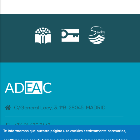
C/General Lacy, 3. 1ºB. 28045. MADRID
+34 91 435 31 47
Te informamos que nuestra página usa cookies estrictamente necesarias,