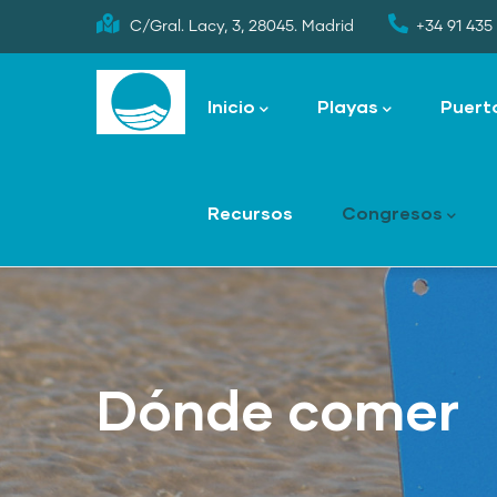
Skip
C/Gral. Lacy, 3, 28045. Madrid
+34 91 435 
to
Main
main
navigation
Inicio
Playas
Puert
content
Recursos
Congresos
Dónde comer