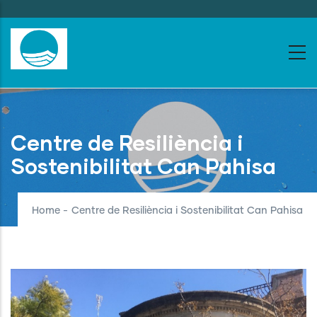
Skip
to
main
content
Centre de Resiliència i
Sostenibilitat Can Pahisa
Home
-
Centre de Resiliència i Sostenibilitat Can Pahisa