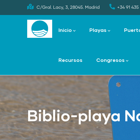
Skip
C/Gral. Lacy, 3, 28045. Madrid
+34 91 435 
to
Main
main
navigation
Inicio
Playas
Puert
content
Recursos
Congresos
Biblio-playa 