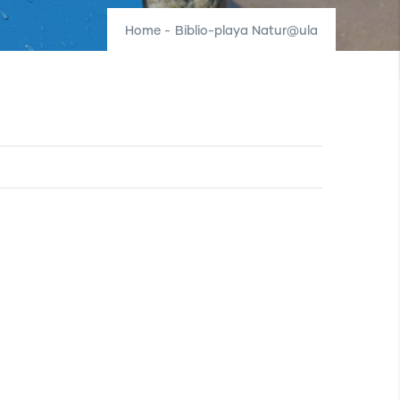
Home
-
Biblio-playa Natur@ula