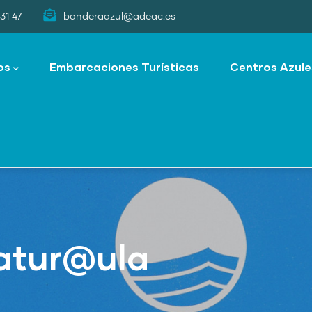
31 47
banderaazul@adeac.es
os
Embarcaciones Turísticas
Centros Azule
Natur@ula