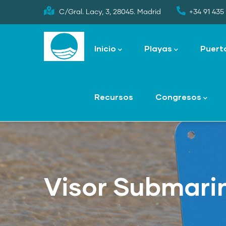
Skip
C/Gral. Lacy, 3, 28045. Madrid
+34 91 435 
to
Main
main
navigation
Inicio
Playas
Puert
content
Recursos
Congresos
Visor Submari