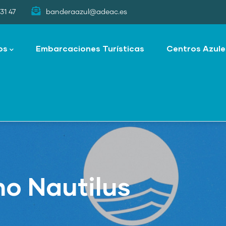
31 47
banderaazul@adeac.es
os
Embarcaciones Turísticas
Centros Azule
no Nautilus