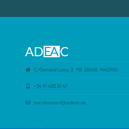
C/General Lacy, 3. 1ºB. 28045. MADRID
+34 91 435 31 47
banderaazul@adeac.es