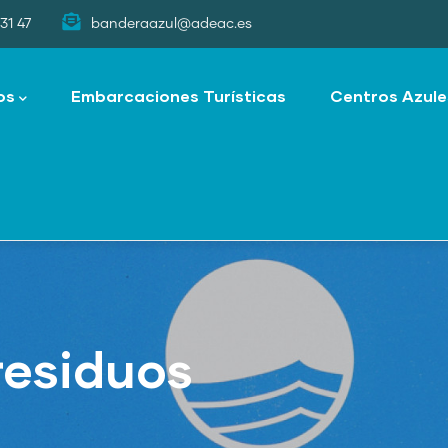
31 47
banderaazul@adeac.es
os
Embarcaciones Turísticas
Centros Azule
 residuos