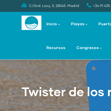
Skip
C/Gral. Lacy, 3, 28045. Madrid
+34 91 435 
to
Main
main
navigation
Inicio
Playas
Puert
content
Recursos
Congresos
Twister de los