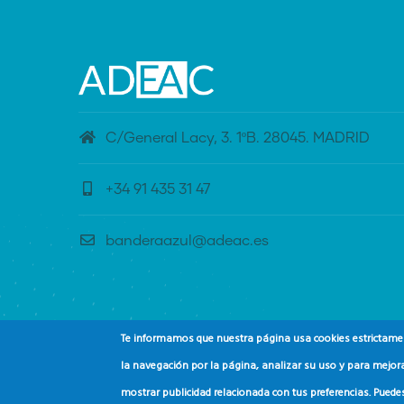
C/General Lacy, 3. 1ºB. 28045. MADRID
+34 91 435 31 47
banderaazul@adeac.es
Te informamos que nuestra página usa cookies estrictament
la navegación por la página, analizar su uso y para mejora
mostrar publicidad relacionada con tus preferencias. Puede