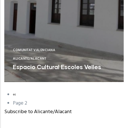
COMUNITAT VALENCIANA
ALICANTE/ALACANT
Espacio Cultural Escoles Velles
L’ Alfàs del Pi
Previous
‹‹
Pagination
page
Page 2
Subscribe to Alicante/Alacant