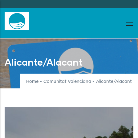
Skip
to
main
content
Alicante/Alacant
Home
-
Comunitat Valenciana
-
Alicante/Alacant