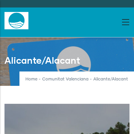
Skip
to
main
content
Alicante/Alacant
Home
-
Comunitat Valenciana
-
Alicante/Alacant