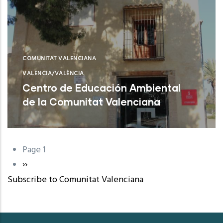
COMUNITAT VALENCIANA
VALENCIA/VALÈNCIA
Centro de Educación Ambiental
de la Comunitat Valenciana
Sagunt (Valencia)
Page 1
Pagination
Next
››
Subscribe to Comunitat Valenciana
page