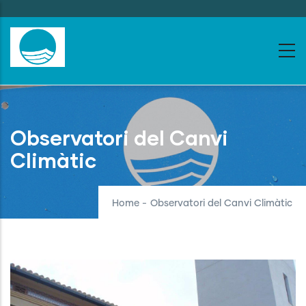
Skip
to
main
content
Observatori del Canvi
Climàtic
Home
-
Observatori del Canvi Climàtic