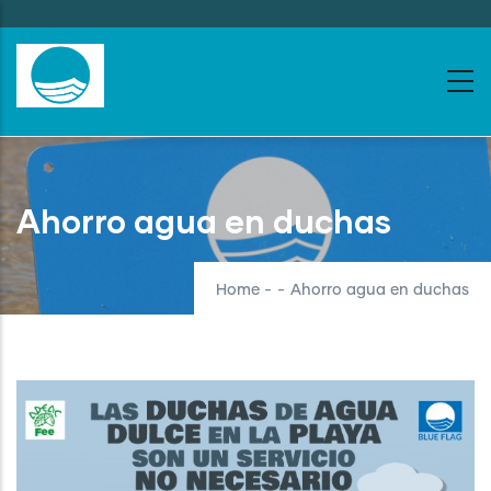
Skip
to
main
content
Ahorro agua en duchas
Home
-
-
Ahorro agua en duchas