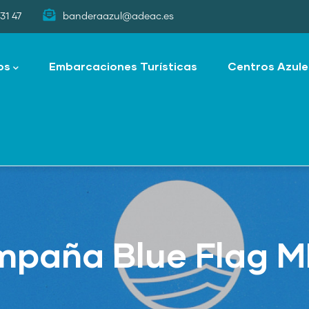
31 47
banderaazul@adeac.es
os
Embarcaciones Turísticas
Centros Azule
ampaña Blue Flag