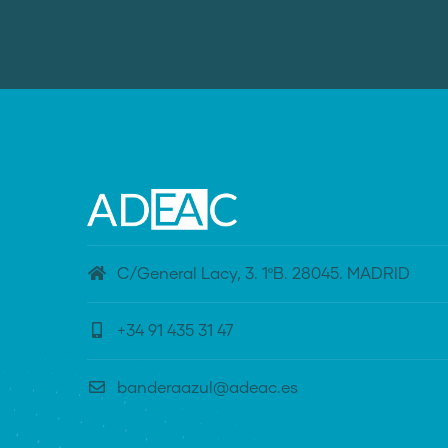
C/General Lacy, 3. 1ºB. 28045. MADRID
+34 91 435 31 47
banderaazul@adeac.es