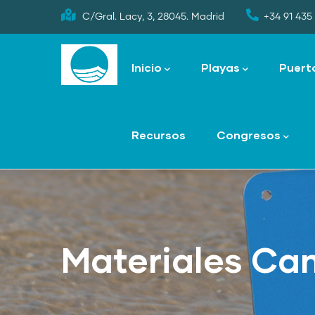
Skip
C/Gral. Lacy, 3, 28045. Madrid
+34 91 435 
to
Main
main
navigation
Inicio
Playas
Puert
content
Recursos
Congresos
Materiales C