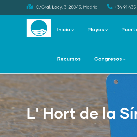
Skip
C/Gral. Lacy, 3, 28045. Madrid
+34 91 435 
to
Main
main
navigation
Inicio
Playas
Puert
content
Recursos
Congresos
L' Hort de la Sí