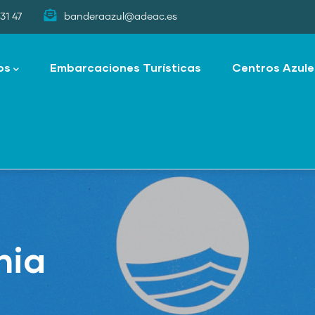
31 47
banderaazul@adeac.es
os
Embarcaciones Turísticas
Centros Azule
nia