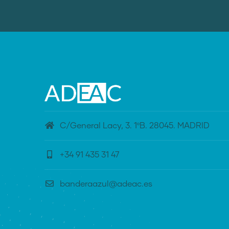
C/General Lacy, 3. 1ºB. 28045. MADRID
+34 91 435 31 47
banderaazul@adeac.es