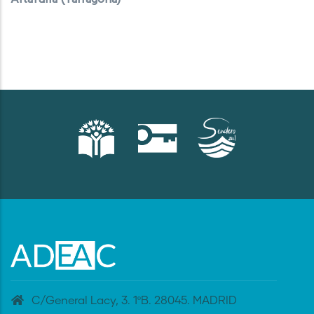
C/General Lacy, 3. 1ºB. 28045. MADRID