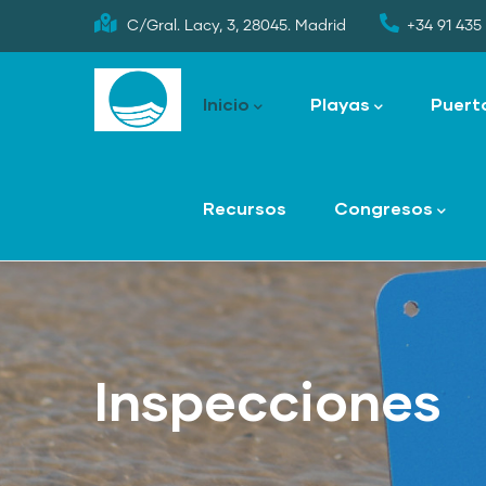
Skip
C/Gral. Lacy, 3, 28045. Madrid
+34 91 435 
to
Main
main
navigation
Inicio
Playas
Puert
content
Recursos
Congresos
Inspecciones