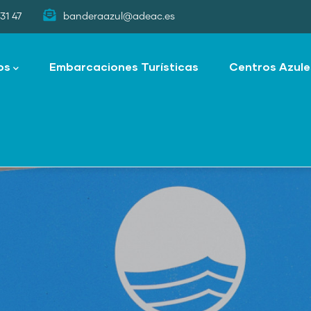
31 47
banderaazul@adeac.es
os
Embarcaciones Turísticas
Centros Azule