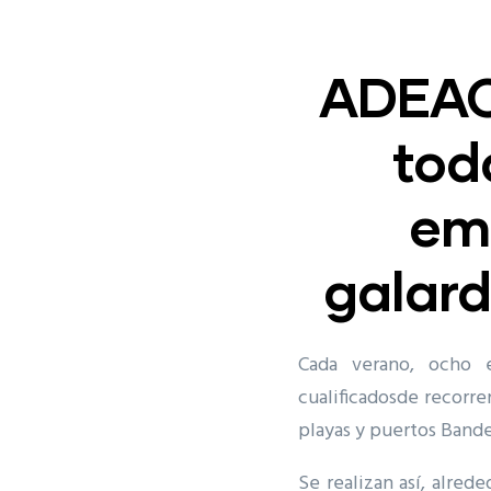
ADEAC
tod
emb
galar
Cada verano, ocho 
cualificadosde recorren
playas y puertos Bande
Se realizan así, alred