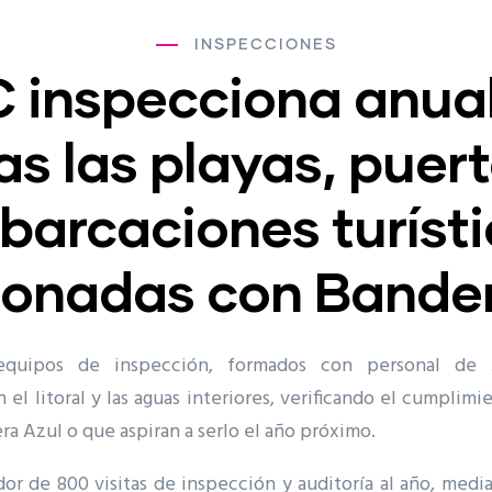
INSPECCIONES
 inspecciona anua
as las playas, puert
arcaciones turíst
donadas con Bander
equipos de inspección, formados con personal de 
 el litoral y las aguas interiores, verificando el cumplimi
ra Azul o que aspiran a serlo el año próximo.
edor de 800 visitas de inspección y auditoría al año, me