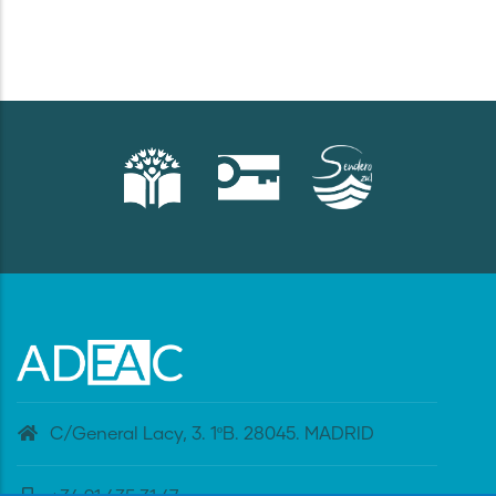
C/General Lacy, 3. 1ºB. 28045. MADRID